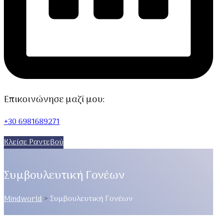
Επικοινώνησε μαζί μου:
+30 6981689271
Κλείσε Ραντεβού
Συμβουλευτική Γονέων
Mindworld
>
Συμβουλευτική Γονέων