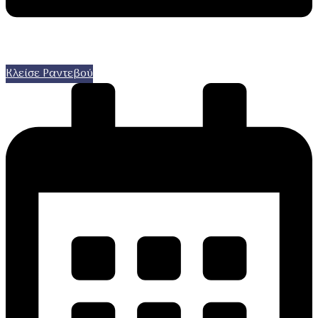
Κλείσε Ραντεβού