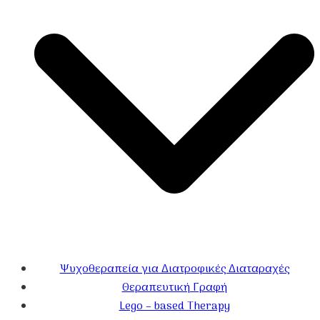
Ψυχοθεραπεία για Διατροφικές Διαταραχές
Θεραπευτική Γραφή
Lego – based Therapy