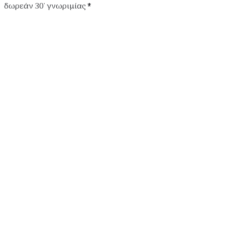
δωρεάν 30′ γνωριμίας *